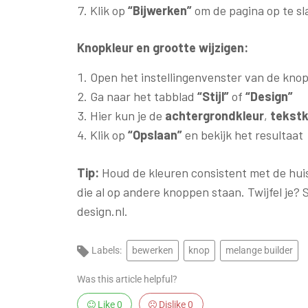
Klik op
“Bijwerken”
om de pagina op te sl
Knopkleur en grootte wijzigen:
Open het instellingenvenster van de knop
Ga naar het tabblad
“Stijl”
of
“Design”
Hier kun je de
achtergrondkleur
,
tekstk
Klik op
“Opslaan”
en bekijk het resultaat
Tip:
Houd de kleuren consistent met de huiss
die al op andere knoppen staan. Twijfel je
design.nl.
Labels:
bewerken
knop
melange builder
Was this article helpful?
Like
0
Dislike
0