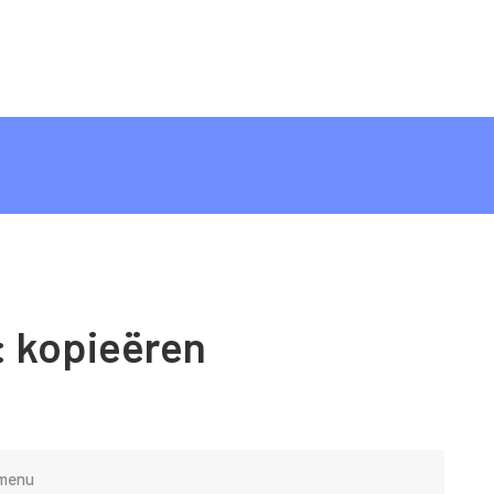
:
kopieëren
 menu