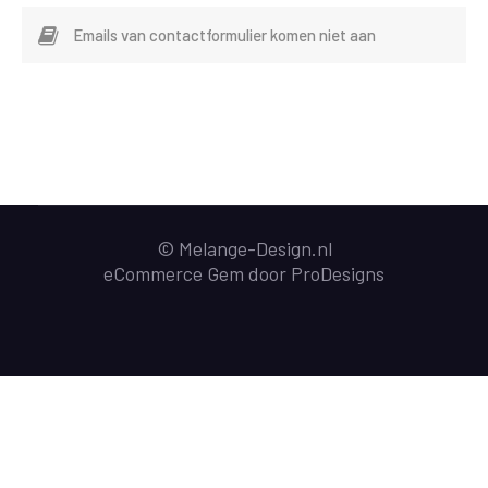
Emails van contactformulier komen niet aan
© Melange-Design.nl
eCommerce Gem door
ProDesigns