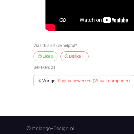
Was this article helpful?
Like
0
Dislike
1
Bekeken:
21
Vorige:
Pagina bewerken (Visual composer)
© Melange-Design.nl