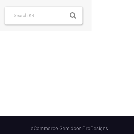
eCommerce Gem door
ProDesigns